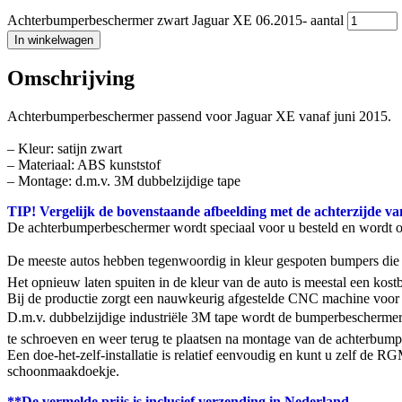
Achterbumperbeschermer zwart Jaguar XE 06.2015- aantal
In winkelwagen
Omschrijving
Achterbumperbeschermer passend voor Jaguar XE vanaf juni 2015.
– Kleur: satijn zwart
– Materiaal: ABS kunststof
– Montage: d.m.v. 3M dubbelzijdige tape
TIP! Vergelijk de bovenstaande afbeelding met de achterzijde va
De achterbumperbeschermer wordt speciaal voor u besteld en wordt 
De meeste autos hebben tegenwoordig in kleur gespoten bumpers die g
Het opnieuw laten spuiten in de kleur van de auto is meestal een ko
Bij de productie zorgt een nauwkeurig afgestelde CNC machine voor 
D.m.v. dubbelzijdige industriële 3M tape wordt de bumperbeschermer
te schroeven en weer terug te plaatsen na montage van de achterbumpe
Een doe-het-zelf-installatie is relatief eenvoudig en kunt u zelf de
schoonmaakdoekje.
**De vermelde prijs is inclusief verzending in Nederland.