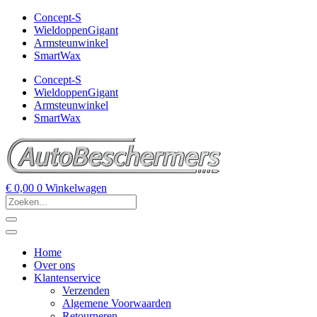
Concept-S
WieldoppenGigant
Armsteunwinkel
SmartWax
Concept-S
WieldoppenGigant
Armsteunwinkel
SmartWax
€
0,00
0
Winkelwagen
Home
Over ons
Klantenservice
Verzenden
Algemene Voorwaarden
Retourneren