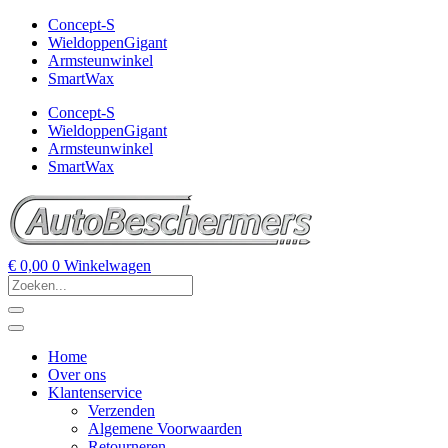
Concept-S
WieldoppenGigant
Armsteunwinkel
SmartWax
Concept-S
WieldoppenGigant
Armsteunwinkel
SmartWax
€
0,00
0
Winkelwagen
Home
Over ons
Klantenservice
Verzenden
Algemene Voorwaarden
Retourneren