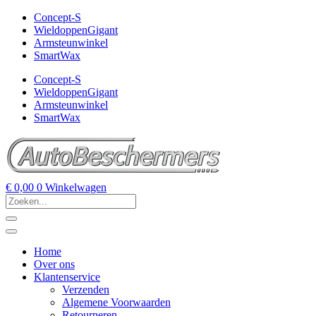
Concept-S
WieldoppenGigant
Armsteunwinkel
SmartWax
Concept-S
WieldoppenGigant
Armsteunwinkel
SmartWax
€
0,00
0
Winkelwagen
Home
Over ons
Klantenservice
Verzenden
Algemene Voorwaarden
Retourneren