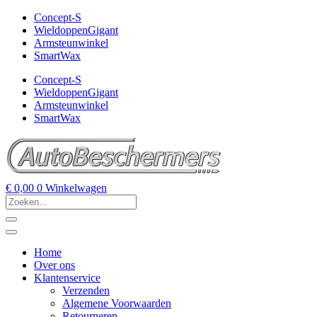
Concept-S
WieldoppenGigant
Armsteunwinkel
SmartWax
Concept-S
WieldoppenGigant
Armsteunwinkel
SmartWax
€
0,00
0
Winkelwagen
Home
Over ons
Klantenservice
Verzenden
Algemene Voorwaarden
Retourneren