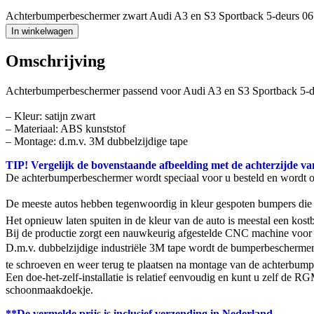
Achterbumperbeschermer zwart Audi A3 en S3 Sportback 5-deurs 06
In winkelwagen
Omschrijving
Achterbumperbeschermer passend voor Audi A3 en S3 Sportback 5-de
– Kleur: satijn zwart
– Materiaal: ABS kunststof
– Montage: d.m.v. 3M dubbelzijdige tape
TIP! Vergelijk de bovenstaande afbeelding met de achterzijde va
De achterbumperbeschermer wordt speciaal voor u besteld en wordt 
De meeste autos hebben tegenwoordig in kleur gespoten bumpers die g
Het opnieuw laten spuiten in de kleur van de auto is meestal een ko
Bij de productie zorgt een nauwkeurig afgestelde CNC machine voor 
D.m.v. dubbelzijdige industriële 3M tape wordt de bumperbeschermer
te schroeven en weer terug te plaatsen na montage van de achterbumpe
Een doe-het-zelf-installatie is relatief eenvoudig en kunt u zelf de
schoonmaakdoekje.
**De vermelde prijs is inclusief verzending in Nederland.