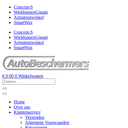
Concept-S
WieldoppenGigant
Armsteunwinkel
SmartWax
Concept-S
WieldoppenGigant
Armsteunwinkel
SmartWax
€
0,00
0
Winkelwagen
Home
Over ons
Klantenservice
Verzenden
Algemene Voorwaarden
Retourneren