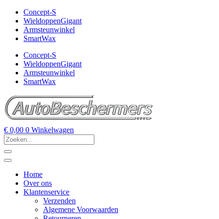
Concept-S
WieldoppenGigant
Armsteunwinkel
SmartWax
Concept-S
WieldoppenGigant
Armsteunwinkel
SmartWax
€
0,00
0
Winkelwagen
Home
Over ons
Klantenservice
Verzenden
Algemene Voorwaarden
Retourneren