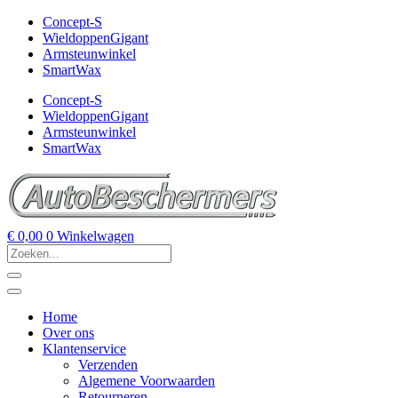
Concept-S
WieldoppenGigant
Armsteunwinkel
SmartWax
Concept-S
WieldoppenGigant
Armsteunwinkel
SmartWax
€
0,00
0
Winkelwagen
Home
Over ons
Klantenservice
Verzenden
Algemene Voorwaarden
Retourneren