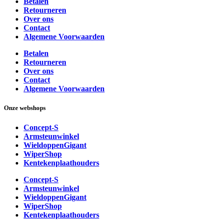
Betalen
Retourneren
Over ons
Contact
Algemene Voorwaarden
Betalen
Retourneren
Over ons
Contact
Algemene Voorwaarden
Onze webshops
Concept-S
Armsteunwinkel
WieldoppenGigant
WiperShop
Kentekenplaathouders
Concept-S
Armsteunwinkel
WieldoppenGigant
WiperShop
Kentekenplaathouders