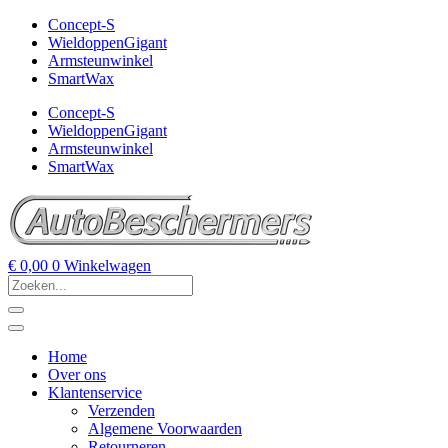
Concept-S
WieldoppenGigant
Armsteunwinkel
SmartWax
Concept-S
WieldoppenGigant
Armsteunwinkel
SmartWax
€
0,00
0
Winkelwagen
Home
Over ons
Klantenservice
Verzenden
Algemene Voorwaarden
Retourneren