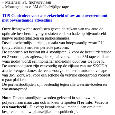
– Materiaal: PU (polyurethaan)
– Montage: d.m.v. 3M dubbelzijdige tape
TIP! Controleer voor alle zekerheid of uw auto overeenkomt
met bovenstaande afbeelding
Onze lichtgewicht stootlijsten geven de zijkant van uw auto de
optimale bescherming tegen stoten en lakschade op bijvoorbeeld
nauwe parkeerplaatsen en parkeergarages.
Deze beschermlijsten zijn gemaakt van hoogwaardig zwart PU
(polyurethaan) met een perfecte pasvorm.
De stootstrip set bestaat uit 4 stootlijsten, 2 voor de bestuurderszijde
en 2 voor de passagierszijde, zijn al voorzien met 3M tape en daar
waar nodig wordt een montagehandleiding door ons toegvoegd.
De autostootlijsten zijn eenvoudig op de zijkant van uw SKODA
aan te brengen d.m.v. de reeds voorgemonteerde automotive tape
van 3M. Zorg wel voor een schone én vetvrije ondergrond voordat
u gaat plakken.
De portierstootlijsten zijn bestendig tegen alle weersinvloeden en
wasstraat-proof.
Note:
De autostootlijsten worden geleverd in satijn-zwart
polyurethaan maar zijn ook in kleur te spuiten (
Ter info: Video is
een voorbeeld
). Dit vergt kennis en wij raden u aan om dit te
bespreken met uw plaatselijke autospuitbedrijf.