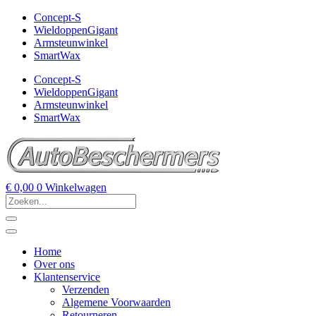
Concept-S
WieldoppenGigant
Armsteunwinkel
SmartWax
Concept-S
WieldoppenGigant
Armsteunwinkel
SmartWax
€
0,00
0
Winkelwagen
Home
Over ons
Klantenservice
Verzenden
Algemene Voorwaarden
Retourneren