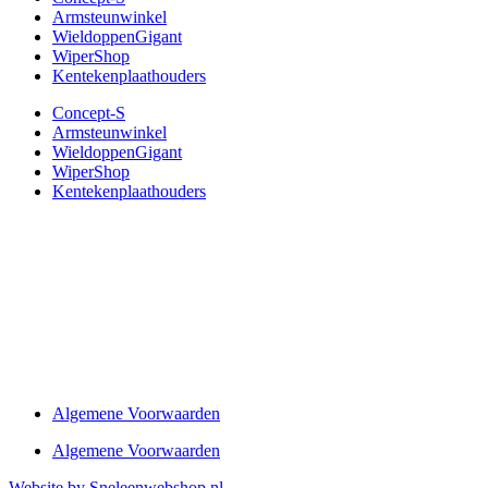
Armsteunwinkel
WieldoppenGigant
WiperShop
Kentekenplaathouders
Concept-S
Armsteunwinkel
WieldoppenGigant
WiperShop
Kentekenplaathouders
Algemene Voorwaarden
Algemene Voorwaarden
Website by Sneleenwebshop.nl