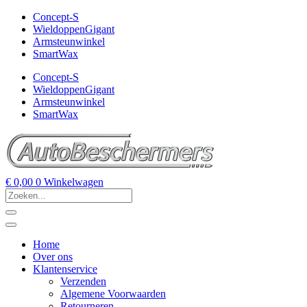
Concept-S
WieldoppenGigant
Armsteunwinkel
SmartWax
Concept-S
WieldoppenGigant
Armsteunwinkel
SmartWax
€
0,00
0
Winkelwagen
Home
Over ons
Klantenservice
Verzenden
Algemene Voorwaarden
Retourneren