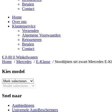
Betalen
Contact
Home
Over ons
Klantenservice
Verzenden
Algemene Voorwaarden
Retourneren
Betalen
Contact
€
0,00
0
Winkelwagen
Home
Mercedes
E-Klasse
Stootlijsten set zwart Mercedes E-K
Kies model​
Snel naar
Aanbiedingen
Universele AutoBeschermers