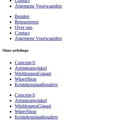
Contact
Algemene Voorwaarden
Betalen
Retourneren
Over ons
Contact
Algemene Voorwaarden
Onze webshops
Concept-S
Armsteunwinkel
WieldoppenGigant
WiperShop
Kentekenplaathouders
Concept-S
Armsteunwinkel
WieldoppenGigant
WiperShop
Kentekenplaathouders