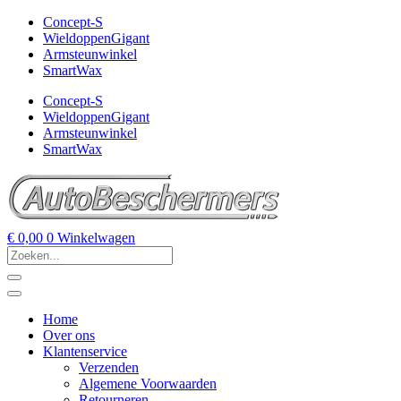
Concept-S
WieldoppenGigant
Armsteunwinkel
SmartWax
Concept-S
WieldoppenGigant
Armsteunwinkel
SmartWax
€
0,00
0
Winkelwagen
Home
Over ons
Klantenservice
Verzenden
Algemene Voorwaarden
Retourneren