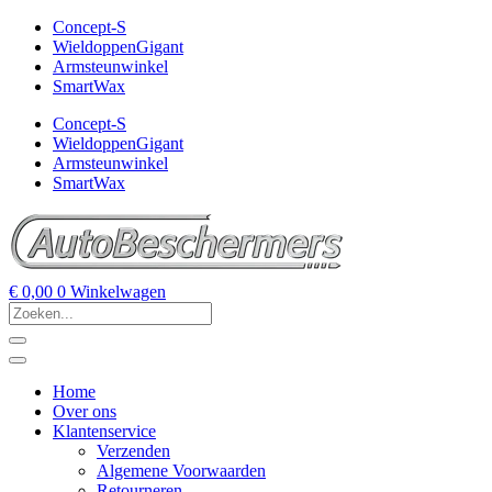
Concept-S
WieldoppenGigant
Armsteunwinkel
SmartWax
Concept-S
WieldoppenGigant
Armsteunwinkel
SmartWax
€
0,00
0
Winkelwagen
Home
Over ons
Klantenservice
Verzenden
Algemene Voorwaarden
Retourneren