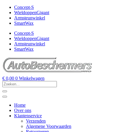
Concept-S
WieldoppenGigant
Armsteunwinkel
SmartWax
Concept-S
WieldoppenGigant
Armsteunwinkel
SmartWax
€
0,00
0
Winkelwagen
Home
Over ons
Klantenservice
Verzenden
Algemene Voorwaarden
Retourneren