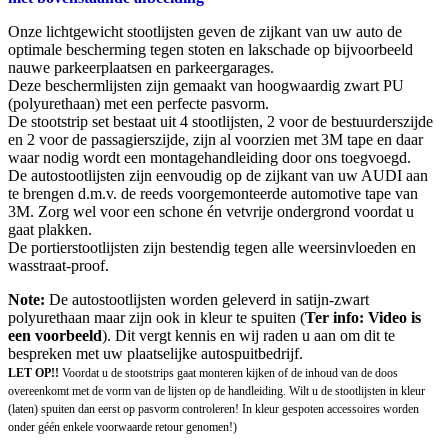
Onze lichtgewicht stootlijsten geven de zijkant van uw auto de
optimale bescherming tegen stoten en lakschade op bijvoorbeeld
nauwe parkeerplaatsen en parkeergarages.
Deze beschermlijsten zijn gemaakt van hoogwaardig zwart PU
(polyurethaan) met een perfecte pasvorm.
De stootstrip set bestaat uit 4 stootlijsten, 2 voor de bestuurderszijde
en 2 voor de passagierszijde, zijn al voorzien met 3M tape en daar
waar nodig wordt een montagehandleiding door ons toegvoegd.
De autostootlijsten zijn eenvoudig op de zijkant van uw AUDI aan
te brengen d.m.v. de reeds voorgemonteerde automotive tape van
3M. Zorg wel voor een schone én vetvrije ondergrond voordat u
gaat plakken.
De portierstootlijsten zijn bestendig tegen alle weersinvloeden en
wasstraat-proof.
Note:
De autostootlijsten worden geleverd in satijn-zwart
polyurethaan maar zijn ook in kleur te spuiten (
Ter info: Video is
een voorbeeld
). Dit vergt kennis en wij raden u aan om dit te
bespreken met uw plaatselijke autospuitbedrijf.
LET OP!!
Voordat u de stootstrips gaat monteren kijken of de inhoud van de doos
overeenkomt met de vorm van de lijsten op de handleiding. Wilt u de stootlijsten in kleur
(laten) spuiten dan eerst op pasvorm controleren! In kleur gespoten accessoires worden
onder géén enkele voorwaarde retour genomen!)