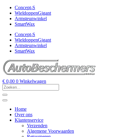
Concept-S
WieldoppenGigant
Armsteunwinkel
SmartWax
Concept-S
WieldoppenGigant
Armsteunwinkel
SmartWax
€
0,00
0
Winkelwagen
Home
Over ons
Klantenservice
Verzenden
Algemene Voorwaarden
Retourneren