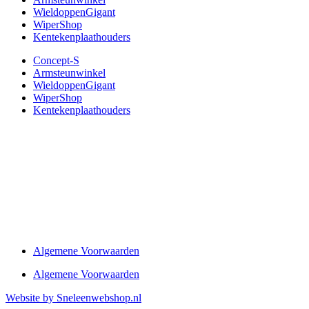
WieldoppenGigant
WiperShop
Kentekenplaathouders
Concept-S
Armsteunwinkel
WieldoppenGigant
WiperShop
Kentekenplaathouders
Algemene Voorwaarden
Algemene Voorwaarden
Website by Sneleenwebshop.nl