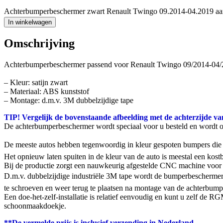
Achterbumperbeschermer zwart Renault Twingo 09.2014-04.2019 aa
In winkelwagen
Omschrijving
Achterbumperbeschermer passend voor Renault Twingo 09/2014-04/
– Kleur: satijn zwart
– Materiaal: ABS kunststof
– Montage: d.m.v. 3M dubbelzijdige tape
TIP! Vergelijk de bovenstaande afbeelding met de achterzijde va
De achterbumperbeschermer wordt speciaal voor u besteld en wordt 
De meeste autos hebben tegenwoordig in kleur gespoten bumpers die g
Het opnieuw laten spuiten in de kleur van de auto is meestal een ko
Bij de productie zorgt een nauwkeurig afgestelde CNC machine voor 
D.m.v. dubbelzijdige industriële 3M tape wordt de bumperbeschermer
te schroeven en weer terug te plaatsen na montage van de achterbumpe
Een doe-het-zelf-installatie is relatief eenvoudig en kunt u zelf de
schoonmaakdoekje.
**De vermelde prijs is inclusief verzending in Nederland.