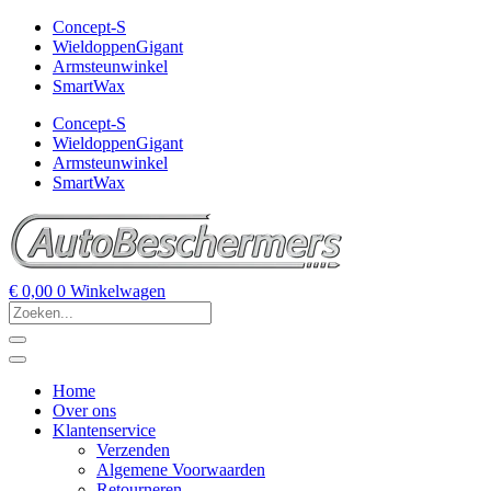
Concept-S
WieldoppenGigant
Armsteunwinkel
SmartWax
Concept-S
WieldoppenGigant
Armsteunwinkel
SmartWax
€
0,00
0
Winkelwagen
Home
Over ons
Klantenservice
Verzenden
Algemene Voorwaarden
Retourneren