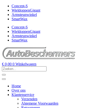
Concept-S
WieldoppenGigant
Armsteunwinkel
SmartWax
Concept-S
WieldoppenGigant
Armsteunwinkel
SmartWax
€
0,00
0
Winkelwagen
Home
Over ons
Klantenservice
Verzenden
Algemene Voorwaarden
Retourneren