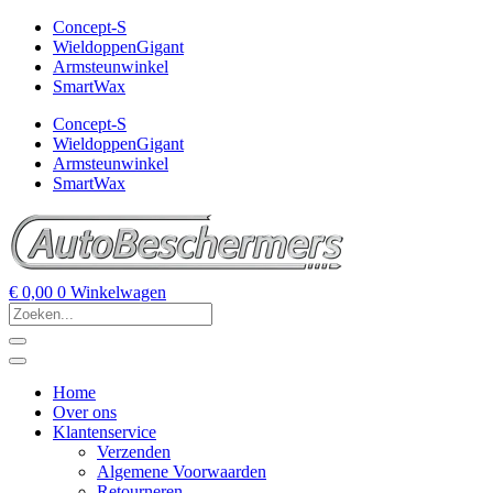
Concept-S
WieldoppenGigant
Armsteunwinkel
SmartWax
Concept-S
WieldoppenGigant
Armsteunwinkel
SmartWax
€
0,00
0
Winkelwagen
Home
Over ons
Klantenservice
Verzenden
Algemene Voorwaarden
Retourneren