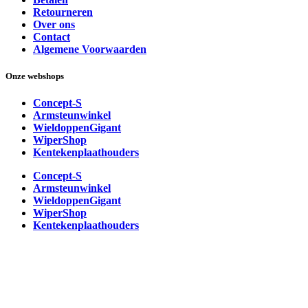
Retourneren
Over ons
Contact
Algemene Voorwaarden
Onze webshops
Concept-S
Armsteunwinkel
WieldoppenGigant
WiperShop
Kentekenplaathouders
Concept-S
Armsteunwinkel
WieldoppenGigant
WiperShop
Kentekenplaathouders