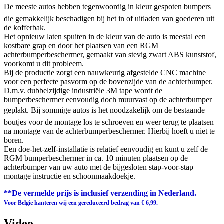
De meeste autos hebben tegenwoordig in kleur gespoten bumpers
die gemakkelijk beschadigen bij het in of uitladen van goederen uit
de kofferbak.
Het opnieuw laten spuiten in de kleur van de auto is meestal een
kostbare grap en door het plaatsen van een RGM
achterbumperbeschermer, gemaakt van stevig zwart ABS kunststof,
voorkomt u dit probleem.
Bij de productie zorgt een nauwkeurig afgestelde CNC machine
voor een perfecte pasvorm op de bovenzijde van de achterbumper.
D.m.v. dubbelzijdige industriële 3M tape wordt de
bumperbeschermer eenvoudig doch muurvast op de achterbumper
geplakt. Bij sommige autos is het noodzakelijk om de bestaande
boutjes voor de montage los te schroeven en weer terug te plaatsen
na montage van de achterbumperbeschermer. Hierbij hoeft u niet te
boren.
Een doe-het-zelf-installatie is relatief eenvoudig en kunt u zelf de
RGM bumperbeschermer in ca. 10 minuten plaatsen op de
achterbumper van uw auto met de bijgesloten stap-voor-stap
montage instructie en schoonmaakdoekje.
**De vermelde prijs is inclusief verzending in Nederland.
Voor Belgie hanteren wij een gereduceerd bedrag van € 6,99.
Video