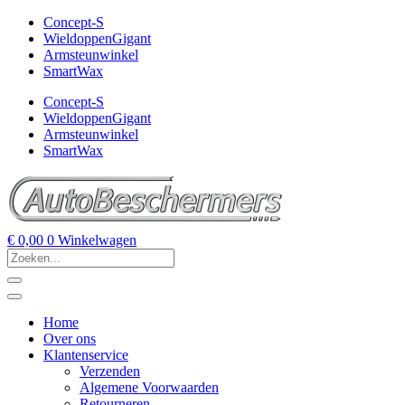
Concept-S
WieldoppenGigant
Armsteunwinkel
SmartWax
Concept-S
WieldoppenGigant
Armsteunwinkel
SmartWax
€
0,00
0
Winkelwagen
Home
Over ons
Klantenservice
Verzenden
Algemene Voorwaarden
Retourneren