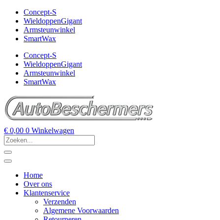
Concept-S
WieldoppenGigant
Armsteunwinkel
SmartWax
Concept-S
WieldoppenGigant
Armsteunwinkel
SmartWax
€
0,00
0
Winkelwagen
Home
Over ons
Klantenservice
Verzenden
Algemene Voorwaarden
Retourneren