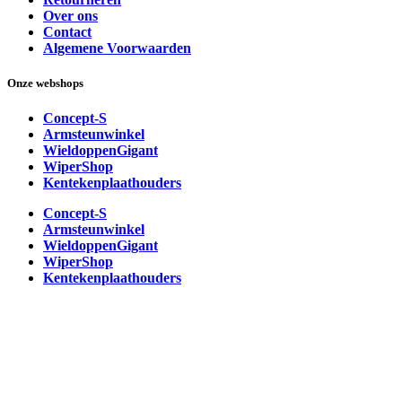
Over ons
Contact
Algemene Voorwaarden
Onze webshops
Concept-S
Armsteunwinkel
WieldoppenGigant
WiperShop
Kentekenplaathouders
Concept-S
Armsteunwinkel
WieldoppenGigant
WiperShop
Kentekenplaathouders