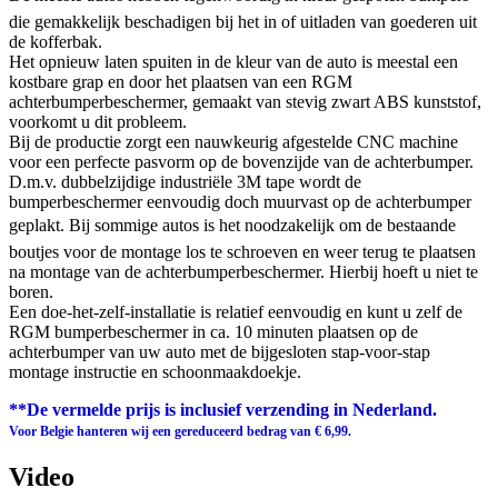
die gemakkelijk beschadigen bij het in of uitladen van goederen uit
de kofferbak.
Het opnieuw laten spuiten in de kleur van de auto is meestal een
kostbare grap en door het plaatsen van een RGM
achterbumperbeschermer, gemaakt van stevig zwart ABS kunststof,
voorkomt u dit probleem.
Bij de productie zorgt een nauwkeurig afgestelde CNC machine
voor een perfecte pasvorm op de bovenzijde van de achterbumper.
D.m.v. dubbelzijdige industriële 3M tape wordt de
bumperbeschermer eenvoudig doch muurvast op de achterbumper
geplakt. Bij sommige autos is het noodzakelijk om de bestaande
boutjes voor de montage los te schroeven en weer terug te plaatsen
na montage van de achterbumperbeschermer. Hierbij hoeft u niet te
boren.
Een doe-het-zelf-installatie is relatief eenvoudig en kunt u zelf de
RGM bumperbeschermer in ca. 10 minuten plaatsen op de
achterbumper van uw auto met de bijgesloten stap-voor-stap
montage instructie en schoonmaakdoekje.
**De vermelde prijs is inclusief verzending in Nederland.
Voor Belgie hanteren wij een gereduceerd bedrag van € 6,99.
Video