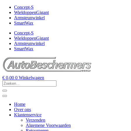
Concept-S
WieldoppenGigant
Armsteunwinkel
SmartWax
Concept-S
WieldoppenGigant
Armsteunwinkel
SmartWax
€
0,00
0
Winkelwagen
Home
Over ons
Klantenservice
Verzenden
Algemene Voorwaarden
Retourneren