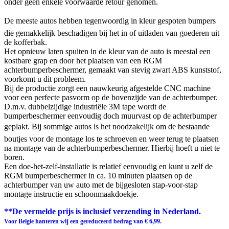
onder geen enkele voorwaarde retour genomen.
De meeste autos hebben tegenwoordig in kleur gespoten bumpers
die gemakkelijk beschadigen bij het in of uitladen van goederen uit
de kofferbak.
Het opnieuw laten spuiten in de kleur van de auto is meestal een
kostbare grap en door het plaatsen van een RGM
achterbumperbeschermer, gemaakt van stevig zwart ABS kunststof,
voorkomt u dit probleem.
Bij de productie zorgt een nauwkeurig afgestelde CNC machine
voor een perfecte pasvorm op de bovenzijde van de achterbumper.
D.m.v. dubbelzijdige industriële 3M tape wordt de
bumperbeschermer eenvoudig doch muurvast op de achterbumper
geplakt. Bij sommige autos is het noodzakelijk om de bestaande
boutjes voor de montage los te schroeven en weer terug te plaatsen
na montage van de achterbumperbeschermer. Hierbij hoeft u niet te
boren.
Een doe-het-zelf-installatie is relatief eenvoudig en kunt u zelf de
RGM bumperbeschermer in ca. 10 minuten plaatsen op de
achterbumper van uw auto met de bijgesloten stap-voor-stap
montage instructie en schoonmaakdoekje.
**De vermelde prijs is inclusief verzending in Nederland.
Voor Belgie hanteren wij een gereduceerd bedrag van € 6,99.