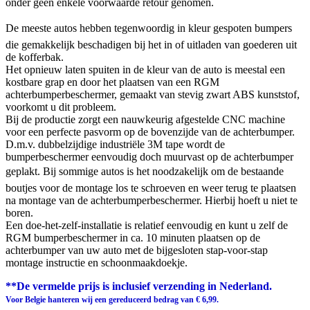
onder geen enkele voorwaarde retour genomen.
De meeste autos hebben tegenwoordig in kleur gespoten bumpers
die gemakkelijk beschadigen bij het in of uitladen van goederen uit
de kofferbak.
Het opnieuw laten spuiten in de kleur van de auto is meestal een
kostbare grap en door het plaatsen van een RGM
achterbumperbeschermer, gemaakt van stevig zwart ABS kunststof,
voorkomt u dit probleem.
Bij de productie zorgt een nauwkeurig afgestelde CNC machine
voor een perfecte pasvorm op de bovenzijde van de achterbumper.
D.m.v. dubbelzijdige industriële 3M tape wordt de
bumperbeschermer eenvoudig doch muurvast op de achterbumper
geplakt. Bij sommige autos is het noodzakelijk om de bestaande
boutjes voor de montage los te schroeven en weer terug te plaatsen
na montage van de achterbumperbeschermer. Hierbij hoeft u niet te
boren.
Een doe-het-zelf-installatie is relatief eenvoudig en kunt u zelf de
RGM bumperbeschermer in ca. 10 minuten plaatsen op de
achterbumper van uw auto met de bijgesloten stap-voor-stap
montage instructie en schoonmaakdoekje.
**De vermelde prijs is inclusief verzending in Nederland.
Voor Belgie hanteren wij een gereduceerd bedrag van € 6,99.