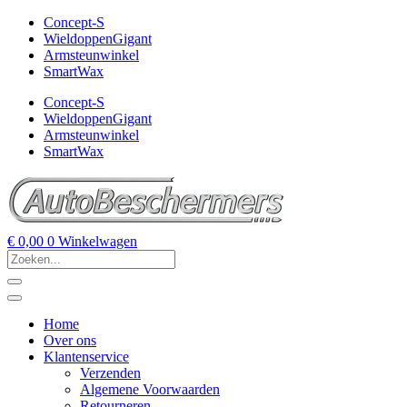
Concept-S
WieldoppenGigant
Armsteunwinkel
SmartWax
Concept-S
WieldoppenGigant
Armsteunwinkel
SmartWax
€
0,00
0
Winkelwagen
Home
Over ons
Klantenservice
Verzenden
Algemene Voorwaarden
Retourneren