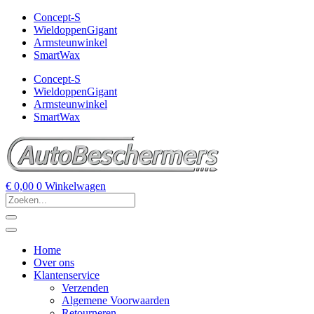
Concept-S
WieldoppenGigant
Armsteunwinkel
SmartWax
Concept-S
WieldoppenGigant
Armsteunwinkel
SmartWax
€
0,00
0
Winkelwagen
Home
Over ons
Klantenservice
Verzenden
Algemene Voorwaarden
Retourneren