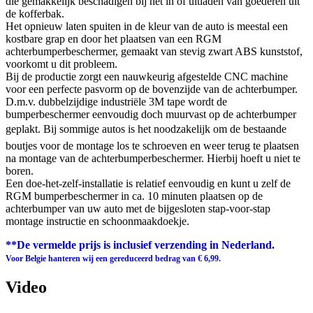
die gemakkelijk beschadigen bij het in of uitladen van goederen uit
de kofferbak.
Het opnieuw laten spuiten in de kleur van de auto is meestal een
kostbare grap en door het plaatsen van een RGM
achterbumperbeschermer, gemaakt van stevig zwart ABS kunststof,
voorkomt u dit probleem.
Bij de productie zorgt een nauwkeurig afgestelde CNC machine
voor een perfecte pasvorm op de bovenzijde van de achterbumper.
D.m.v. dubbelzijdige industriële 3M tape wordt de
bumperbeschermer eenvoudig doch muurvast op de achterbumper
geplakt. Bij sommige autos is het noodzakelijk om de bestaande
boutjes voor de montage los te schroeven en weer terug te plaatsen
na montage van de achterbumperbeschermer. Hierbij hoeft u niet te
boren.
Een doe-het-zelf-installatie is relatief eenvoudig en kunt u zelf de
RGM bumperbeschermer in ca. 10 minuten plaatsen op de
achterbumper van uw auto met de bijgesloten stap-voor-stap
montage instructie en schoonmaakdoekje.
**De vermelde prijs is inclusief verzending in Nederland.
Voor Belgie hanteren wij een gereduceerd bedrag van € 6,99.
Video