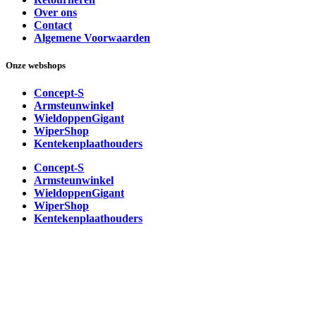
Over ons
Contact
Algemene Voorwaarden
Onze webshops
Concept-S
Armsteunwinkel
WieldoppenGigant
WiperShop
Kentekenplaathouders
Concept-S
Armsteunwinkel
WieldoppenGigant
WiperShop
Kentekenplaathouders