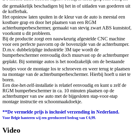
die gemakkelijk beschadigen bij het in of uitladen van goederen uit
de kofferbak.
Het opnieuw laten spuiten in de kleur van de auto is meestal een
kostbare grap en door het plaatsen van een RGM
achterbumperbeschermer, gemaakt van stevig zwart ABS kunststof,
voorkomt u dit probleem.
Bij de productie zorgt een nauwkeurig afgestelde CNC machine
voor een perfecte pasvorm op de bovenzijde van de achterbumper.
D.m.v. dubbelzijdige industriële 3M tape wordt de
bumperbeschermer eenvoudig doch muurvast op de achterbumper
geplakt. Bij sommige autos is het noodzakelijk om de bestaande
boutjes voor de montage los te schroeven en weer terug te plaatsen
na montage van de achterbumperbeschermer. Hierbij hoeft u niet te
boren.
Een doe-het-zelf-installatie is relatief eenvoudig en kunt u zelf de
RGM bumperbeschermer in ca. 10 minuten plaatsen op de
achterbumper van uw auto met de bijgesloten stap-voor-stap
montage instructie en schoonmaakdoekje.
**De vermelde prijs is inclusief verzending in Nederland.
Voor Belgie hanteren wij een gereduceerd bedrag van € 6,99.
Video