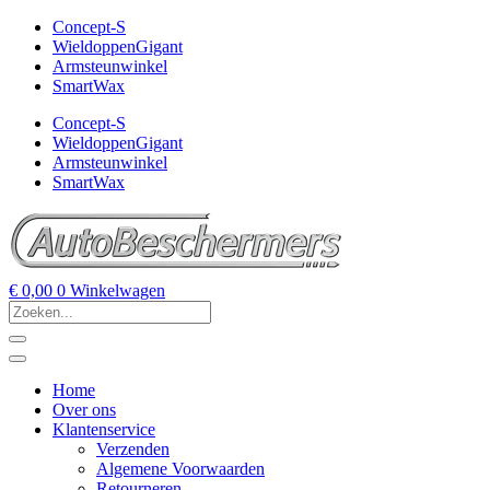
Concept-S
WieldoppenGigant
Armsteunwinkel
SmartWax
Concept-S
WieldoppenGigant
Armsteunwinkel
SmartWax
€
0,00
0
Winkelwagen
Home
Over ons
Klantenservice
Verzenden
Algemene Voorwaarden
Retourneren