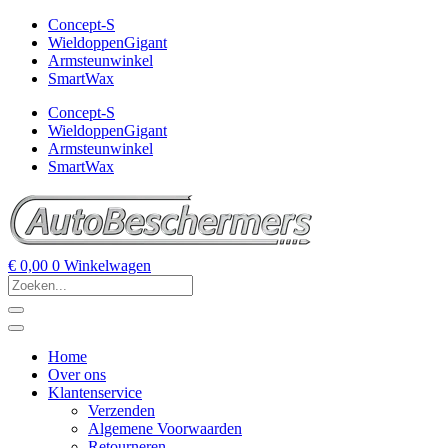
Concept-S
WieldoppenGigant
Armsteunwinkel
SmartWax
Concept-S
WieldoppenGigant
Armsteunwinkel
SmartWax
€
0,00
0
Winkelwagen
Home
Over ons
Klantenservice
Verzenden
Algemene Voorwaarden
Retourneren