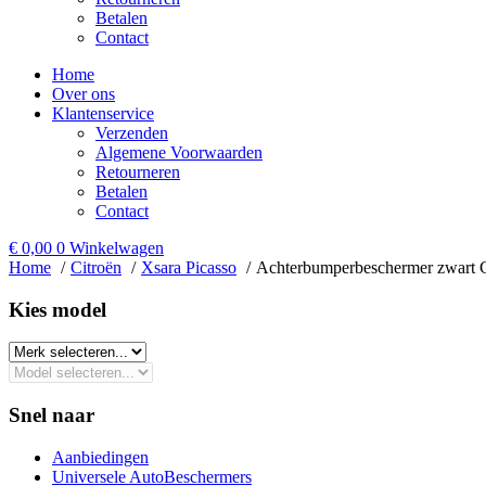
Betalen
Contact
Home
Over ons
Klantenservice
Verzenden
Algemene Voorwaarden
Retourneren
Betalen
Contact
€
0,00
0
Winkelwagen
Home
Citroën
Xsara Picasso
Achterbumperbeschermer zwart C
Kies model​
Snel naar
Aanbiedingen
Universele AutoBeschermers