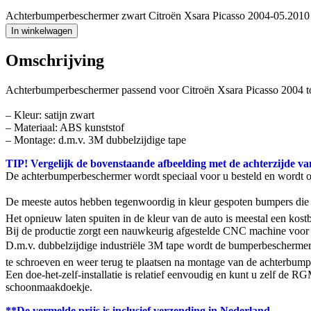
Achterbumperbeschermer zwart Citroën Xsara Picasso 2004-05.2010 
In winkelwagen
Omschrijving
Achterbumperbeschermer passend voor Citroën Xsara Picasso 2004 t
– Kleur: satijn zwart
– Materiaal: ABS kunststof
– Montage: d.m.v. 3M dubbelzijdige tape
TIP! Vergelijk de bovenstaande afbeelding met de achterzijde va
De achterbumperbeschermer wordt speciaal voor u besteld en wordt 
De meeste autos hebben tegenwoordig in kleur gespoten bumpers die g
Het opnieuw laten spuiten in de kleur van de auto is meestal een ko
Bij de productie zorgt een nauwkeurig afgestelde CNC machine voor 
D.m.v. dubbelzijdige industriële 3M tape wordt de bumperbeschermer
te schroeven en weer terug te plaatsen na montage van de achterbumpe
Een doe-het-zelf-installatie is relatief eenvoudig en kunt u zelf de
schoonmaakdoekje.
**De vermelde prijs is inclusief verzending in Nederland.