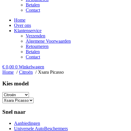
Betalen
Contact
Home
Over ons
Klantenservice
Verzenden
Algemene Voorwaarden
Retourneren
Betalen
Contact
€
0,00
0
Winkelwagen
Home
Citroën
Xsara Picasso
Kies model​
Snel naar
Aanbiedingen
Universele AutoBeschermers