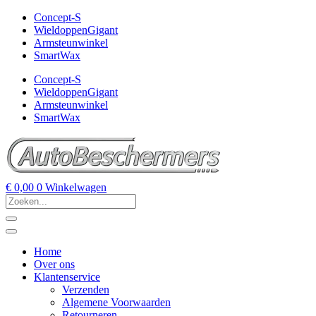
Concept-S
WieldoppenGigant
Armsteunwinkel
SmartWax
Concept-S
WieldoppenGigant
Armsteunwinkel
SmartWax
€
0,00
0
Winkelwagen
Home
Over ons
Klantenservice
Verzenden
Algemene Voorwaarden
Retourneren