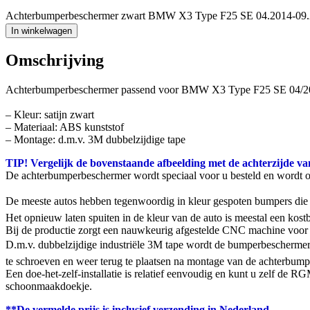
Achterbumperbeschermer zwart BMW X3 Type F25 SE 04.2014-09.2
In winkelwagen
Omschrijving
Achterbumperbeschermer passend voor BMW X3 Type F25 SE 04/2
– Kleur: satijn zwart
– Materiaal: ABS kunststof
– Montage: d.m.v. 3M dubbelzijdige tape
TIP! Vergelijk de bovenstaande afbeelding met de achterzijde va
De achterbumperbeschermer wordt speciaal voor u besteld en wordt 
De meeste autos hebben tegenwoordig in kleur gespoten bumpers die g
Het opnieuw laten spuiten in de kleur van de auto is meestal een ko
Bij de productie zorgt een nauwkeurig afgestelde CNC machine voor 
D.m.v. dubbelzijdige industriële 3M tape wordt de bumperbeschermer
te schroeven en weer terug te plaatsen na montage van de achterbumpe
Een doe-het-zelf-installatie is relatief eenvoudig en kunt u zelf de
schoonmaakdoekje.
**De vermelde prijs is inclusief verzending in Nederland.