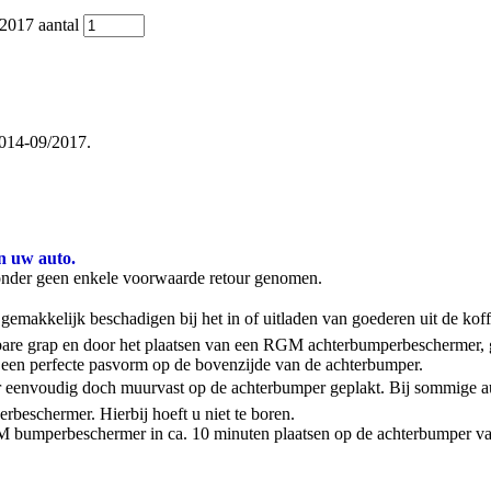
017 aantal
014-09/2017.
n uw auto.
onder geen enkele voorwaarde retour genomen.
emakkelijk beschadigen bij het in of uitladen van goederen uit de kof
stbare grap en door het plaatsen van een RGM achterbumperbeschermer,
een perfecte pasvorm op de bovenzijde van de achterbumper.
 eenvoudig doch muurvast op de achterbumper geplakt. Bij sommige aut
rbeschermer. Hierbij hoeft u niet te boren.
 RGM bumperbeschermer in ca. 10 minuten plaatsen op de achterbumper va