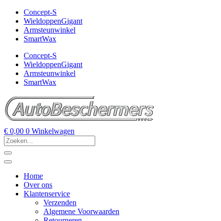
Concept-S
WieldoppenGigant
Armsteunwinkel
SmartWax
Concept-S
WieldoppenGigant
Armsteunwinkel
SmartWax
€
0,00
0
Winkelwagen
Home
Over ons
Klantenservice
Verzenden
Algemene Voorwaarden
Retourneren