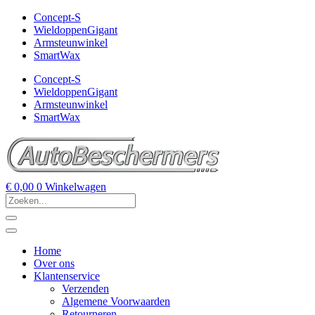
Concept-S
WieldoppenGigant
Armsteunwinkel
SmartWax
Concept-S
WieldoppenGigant
Armsteunwinkel
SmartWax
€
0,00
0
Winkelwagen
Home
Over ons
Klantenservice
Verzenden
Algemene Voorwaarden
Retourneren