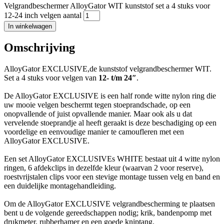
Velgrandbeschermer AlloyGator WIT kunststof set a 4 stuks voor
12-24 inch velgen aantal
In winkelwagen
Omschrijving
AlloyGator EXCLUSIVE,de kunststof velgrandbeschermer WIT.
Set a 4 stuks voor velgen van
12- t/m 24″
.
De AlloyGator EXCLUSIVE is een half ronde witte nylon ring die
uw mooie velgen beschermt tegen stoeprandschade, op een
onopvallende of juist opvallende manier. Maar ook als u dat
vervelende stoeprandje al heeft geraakt is deze beschadiging op een
voordelige en eenvoudige manier te camoufleren met een
AlloyGator EXCLUSIVE.
Een set AlloyGator EXCLUSIVEs WHITE bestaat uit 4 witte nylon
ringen, 6 afdekclips in dezelfde kleur (waarvan 2 voor reserve),
roestvrijstalen clips voor een stevige montage tussen velg en band en
een duidelijke montagehandleiding.
Om de AlloyGator EXCLUSIVE velgrandbescherming te plaatsen
bent u de volgende gereedschappen nodig; krik, bandenpomp met
drukmeter, rubberhamer en een goede kniptang.