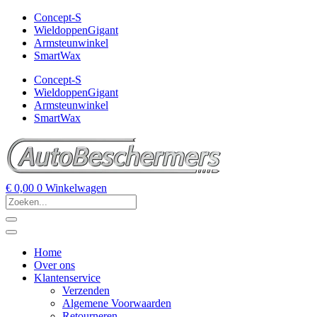
Concept-S
WieldoppenGigant
Armsteunwinkel
SmartWax
Concept-S
WieldoppenGigant
Armsteunwinkel
SmartWax
€
0,00
0
Winkelwagen
Home
Over ons
Klantenservice
Verzenden
Algemene Voorwaarden
Retourneren