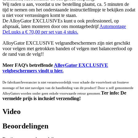
Wij raden u aan, voordat u uw bestelling plaatst, ca. 5 minuten de
tijd te nemen om het onderstaande instructiefilmpje te bekijken zodat
u niet voor verrassingen komt te staan.
De AlloyGator EXCLUSIVEs kunt u ook professioneel, op
afspraak, laten monteren door ons montagebedrijf
Automontage
DeLuuks a € 70,00 per set van 4 stuks.
AlloyGator EXCLUSIVE velgrandbeschermers zijn niet geschikt
voor velgen met getrokken banden of velgen met balanceerlood op
de rand van de velg!!
Meer FAQ’s betreffende
AlloyGator EXCLUSIVE
velgbeschermers vindt u hier.
De fabrikant/leverancier is niet verantwoordelijk voor schade die voortvloeit uit foutieve
montage of het niet navolgen van de handleiding van dit product! Door u zelf gemonteerde
Ter info: De
AlloyGators worden onder geen enkele voorwaarde retour genomen.
vermelde prijs is inclusief verzending!
Video
Beoordelingen