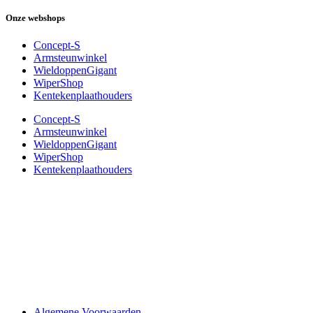
Onze webshops
Concept-S
Armsteunwinkel
WieldoppenGigant
WiperShop
Kentekenplaathouders
Concept-S
Armsteunwinkel
WieldoppenGigant
WiperShop
Kentekenplaathouders
Algemene Voorwaarden