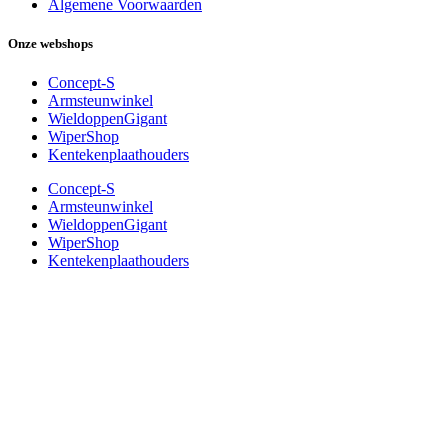
Algemene Voorwaarden
Onze webshops
Concept-S
Armsteunwinkel
WieldoppenGigant
WiperShop
Kentekenplaathouders
Concept-S
Armsteunwinkel
WieldoppenGigant
WiperShop
Kentekenplaathouders