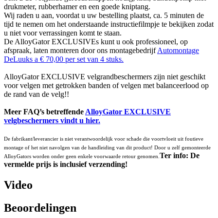
drukmeter, rubberhamer en een goede kniptang.
Wij raden u aan, voordat u uw bestelling plaatst, ca. 5 minuten de
tijd te nemen om het onderstaande instructiefilmpje te bekijken zodat
u niet voor verrassingen komt te staan.
De AlloyGator EXCLUSIVEs kunt u ook professioneel, op
afspraak, laten monteren door ons montagebedrijf
Automontage
DeLuuks a € 70,00 per set van 4 stuks.
AlloyGator EXCLUSIVE velgrandbeschermers zijn niet geschikt
voor velgen met getrokken banden of velgen met balanceerlood op
de rand van de velg!!
Meer FAQ’s betreffende
AlloyGator EXCLUSIVE
velgbeschermers vindt u hier.
De fabrikant/leverancier is niet verantwoordelijk voor schade die voortvloeit uit foutieve
montage of het niet navolgen van de handleiding van dit product! Door u zelf gemonteerde
Ter info: De
AlloyGators worden onder geen enkele voorwaarde retour genomen.
vermelde prijs is inclusief verzending!
Video
Beoordelingen