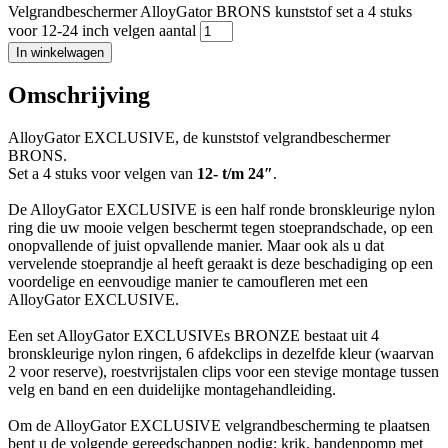
Velgrandbeschermer AlloyGator BRONS kunststof set a 4 stuks
voor 12-24 inch velgen aantal
In winkelwagen
Omschrijving
AlloyGator EXCLUSIVE, de kunststof velgrandbeschermer
BRONS.
Set a 4 stuks voor velgen van
12- t/m 24″
.
De AlloyGator EXCLUSIVE is een half ronde bronskleurige nylon
ring die uw mooie velgen beschermt tegen stoeprandschade, op een
onopvallende of juist opvallende manier. Maar ook als u dat
vervelende stoeprandje al heeft geraakt is deze beschadiging op een
voordelige en eenvoudige manier te camoufleren met een
AlloyGator EXCLUSIVE.
Een set AlloyGator EXCLUSIVEs BRONZE bestaat uit 4
bronskleurige nylon ringen, 6 afdekclips in dezelfde kleur (waarvan
2 voor reserve), roestvrijstalen clips voor een stevige montage tussen
velg en band en een duidelijke montagehandleiding.
Om de AlloyGator EXCLUSIVE velgrandbescherming te plaatsen
bent u de volgende gereedschappen nodig; krik, bandenpomp met