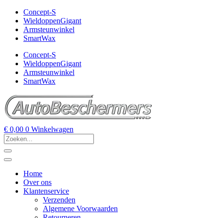
Concept-S
WieldoppenGigant
Armsteunwinkel
SmartWax
Concept-S
WieldoppenGigant
Armsteunwinkel
SmartWax
€
0,00
0
Winkelwagen
Home
Over ons
Klantenservice
Verzenden
Algemene Voorwaarden
Retourneren