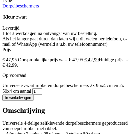
Type
Dorpelbeschermers
Kleur
zwart
Levertijd
1 tot 3 werkdagen na ontvangst van uw bestelling.
Als het langer gaat duren dan laten wij u dit weten per telefoon, e-
mail of WhatsApp (vermeld a.u.b. uw telefoonnummer).
Prijs
€
47,95
Oorspronkelijke prijs was: € 47,95.
€
42,99
Huidige prijs is:
€ 42,99.
Op voorraad
Universele zwart rubberen dorpelbeschermers 2x 95x4 cm en 2x
50x4 cm aantal
In winkelwagen
Omschrijving
Universele 4-delige zelfklevende dorpelbeschermers geproduceerd
van soepel rubber met ribbel.
– Afmeting: 2 stuks a 95×4 cm + 2 stuks a 50×4 cm