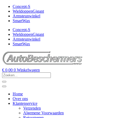
Concept-S
WieldoppenGigant
Armsteunwinkel
SmartWax
Concept-S
WieldoppenGigant
Armsteunwinkel
SmartWax
€
0,00
0
Winkelwagen
Home
Over ons
Klantenservice
Verzenden
Algemene Voorwaarden
Retourneren