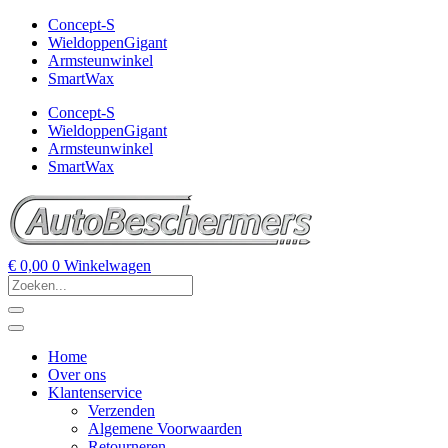
Concept-S
WieldoppenGigant
Armsteunwinkel
SmartWax
Concept-S
WieldoppenGigant
Armsteunwinkel
SmartWax
€
0,00
0
Winkelwagen
Home
Over ons
Klantenservice
Verzenden
Algemene Voorwaarden
Retourneren