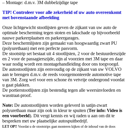
– Montage: d.m.v. 3M dubbelzijdige tape
TIP! Controleer voor alle zekerheid of uw auto overeenkomt
met bovenstaande afbeelding
Onze lichtgewicht stootlijsten geven de zijkant van uw auto de
optimale bescherming tegen stoten en lakschade op bijvoorbeeld
nauwe parkeerplaatsen en parkeergarages.
Deze beschermlijsten zijn gemaakt van hoogwaardig zwart PU
(polyurethaan) met een perfecte pasvorm.
De stootstrip set bestaat uit 4 stootlijsten, 2 voor de bestuurderszijde
en 2 voor de passagierszijde, zijn al voorzien met 3M tape en daar
waar nodig wordt een montagehandleiding door ons toegvoegd.
De autostootlijsten zijn eenvoudig op de zijkant van uw VOLVO
aan te brengen d.m.v. de reeds voorgemonteerde automotive tape
van 3M. Zorg wel voor een schone én vetvrije ondergrond voordat
u gaat plakken.
De portierstootlijsten zijn bestendig tegen alle weersinvloeden en
wasstraat-proof.
Note:
De autostootlijsten worden geleverd in satijn-zwart
polyurethaan maar zijn ook in kleur te spuiten (
Ter info: Video is
een voorbeeld
). Dit vergt kennis en wij raden u aan om dit te
bespreken met uw plaatselijke autospuitbedrijf.
LET OP!!
Voordat u de stootstrips gaat monteren kijken of de inhoud van de doos