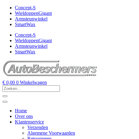
Concept-S
WieldoppenGigant
Armsteunwinkel
SmartWax
Concept-S
WieldoppenGigant
Armsteunwinkel
SmartWax
€
0,00
0
Winkelwagen
Home
Over ons
Klantenservice
Verzenden
Algemene Voorwaarden
Retourneren