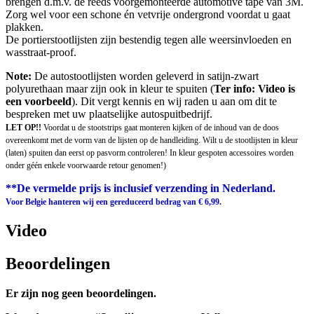
brengen d.m.v. de reeds voorgemonteerde automotive tape van 3M.
Zorg wel voor een schone én vetvrije ondergrond voordat u gaat
plakken.
De portierstootlijsten zijn bestendig tegen alle weersinvloeden en
wasstraat-proof.
Note:
De autostootlijsten worden geleverd in satijn-zwart
polyurethaan maar zijn ook in kleur te spuiten (
Ter info: Video is
een voorbeeld
). Dit vergt kennis en wij raden u aan om dit te
bespreken met uw plaatselijke autospuitbedrijf.
LET OP!!
Voordat u de stootstrips gaat monteren kijken of de inhoud van de doos
overeenkomt met de vorm van de lijsten op de handleiding. Wilt u de stootlijsten in kleur
(laten) spuiten dan eerst op pasvorm controleren! In kleur gespoten accessoires worden
onder géén enkele voorwaarde retour genomen!)
**De vermelde prijs is inclusief verzending in Nederland.
Voor Belgie hanteren wij een gereduceerd bedrag van € 6,99.
Video
Beoordelingen
Er zijn nog geen beoordelingen.