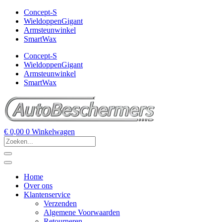
Concept-S
WieldoppenGigant
Armsteunwinkel
SmartWax
Concept-S
WieldoppenGigant
Armsteunwinkel
SmartWax
€
0,00
0
Winkelwagen
Home
Over ons
Klantenservice
Verzenden
Algemene Voorwaarden
Retourneren