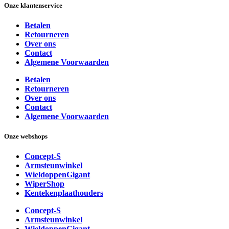
Onze klantenservice
Betalen
Retourneren
Over ons
Contact
Algemene Voorwaarden
Betalen
Retourneren
Over ons
Contact
Algemene Voorwaarden
Onze webshops
Concept-S
Armsteunwinkel
WieldoppenGigant
WiperShop
Kentekenplaathouders
Concept-S
Armsteunwinkel
WieldoppenGigant