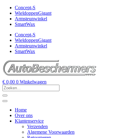
Concept-S
WieldoppenGigant
Armsteunwinkel
SmartWax
Concept-S
WieldoppenGigant
Armsteunwinkel
SmartWax
€
0,00
0
Winkelwagen
Home
Over ons
Klantenservice
Verzenden
Algemene Voorwaarden
Retourneren