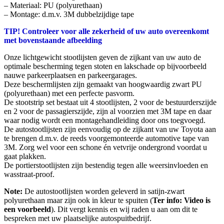
– Materiaal: PU (polyurethaan)
– Montage: d.m.v. 3M dubbelzijdige tape
TIP! Controleer voor alle zekerheid of uw auto overeenkomt
met bovenstaande afbeelding
Onze lichtgewicht stootlijsten geven de zijkant van uw auto de
optimale bescherming tegen stoten en lakschade op bijvoorbeeld
nauwe parkeerplaatsen en parkeergarages.
Deze beschermlijsten zijn gemaakt van hoogwaardig zwart PU
(polyurethaan) met een perfecte pasvorm.
De stootstrip set bestaat uit 4 stootlijsten, 2 voor de bestuurderszijde
en 2 voor de passagierszijde, zijn al voorzien met 3M tape en daar
waar nodig wordt een montagehandleiding door ons toegvoegd.
De autostootlijsten zijn eenvoudig op de zijkant van uw Toyota aan
te brengen d.m.v. de reeds voorgemonteerde automotive tape van
3M. Zorg wel voor een schone én vetvrije ondergrond voordat u
gaat plakken.
De portierstootlijsten zijn bestendig tegen alle weersinvloeden en
wasstraat-proof.
Note:
De autostootlijsten worden geleverd in satijn-zwart
polyurethaan maar zijn ook in kleur te spuiten (
Ter info: Video is
een voorbeeld
). Dit vergt kennis en wij raden u aan om dit te
bespreken met uw plaatselijke autospuitbedrijf.