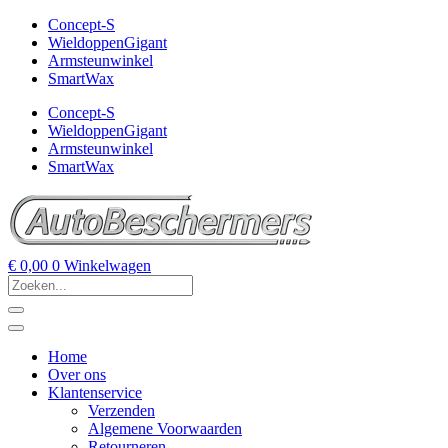
Concept-S
WieldoppenGigant
Armsteunwinkel
SmartWax
Concept-S
WieldoppenGigant
Armsteunwinkel
SmartWax
€
0,00
0
Winkelwagen
Home
Over ons
Klantenservice
Verzenden
Algemene Voorwaarden
Retourneren