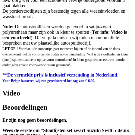
3M. Zorg wel voor een schone én vetvrije ondergrond voordat u
gaat plakken.
De portierstootlijsten zijn bestendig tegen alle weersinvloeden en
wasstraat-proof.
Note:
De autostootlijsten worden geleverd in satijn-zwart
polyurethaan maar zijn ook in kleur te spuiten (
Ter info: Video is
een voorbeeld
). Dit vergt kennis en wij raden u aan om dit te
bespreken met uw plaatselijke autospuitbedrijf.
LET OP!!
Voordat u de stootstrips gaat monteren kijken of de inhoud van de doos
overeenkomt met de vorm van de lijsten op de handleiding. Wilt u de stootlijsten in kleur
(laten) spuiten dan eerst op pasvorm controleren! In kleur gespoten accessoires worden
onder géén enkele voorwaarde retour genomen!)
**De vermelde prijs is inclusief verzending in Nederland.
Voor Belgie hanteren wij een gereduceerd bedrag van € 6,99.
Video
Beoordelingen
Er zijn nog geen beoordelingen.
Wees de eerste om “Stootlijsten set zwart Suzuki Swift 5-deurs