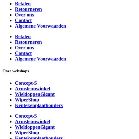
Betalen
Retourneren
Over ons
Contact
Algemene Voorwaarden
Betalen
Retourneren
Over ons
Contact
Algemene Voorwaarden
Onze webshops
Concept-S
Armsteunwinkel
WieldoppenGigant
WiperShop
Kentekenplaathouders
Concept-S
Armsteunwinkel
WieldoppenGigant
WiperShop
Kentekenplaathouders