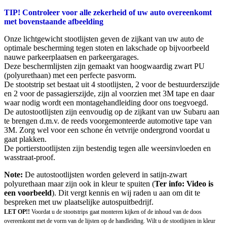
TIP! Controleer voor alle zekerheid of uw auto overeenkomt
met bovenstaande afbeelding
Onze lichtgewicht stootlijsten geven de zijkant van uw auto de
optimale bescherming tegen stoten en lakschade op bijvoorbeeld
nauwe parkeerplaatsen en parkeergarages.
Deze beschermlijsten zijn gemaakt van hoogwaardig zwart PU
(polyurethaan) met een perfecte pasvorm.
De stootstrip set bestaat uit 4 stootlijsten, 2 voor de bestuurderszijde
en 2 voor de passagierszijde, zijn al voorzien met 3M tape en daar
waar nodig wordt een montagehandleiding door ons toegvoegd.
De autostootlijsten zijn eenvoudig op de zijkant van uw Subaru aan
te brengen d.m.v. de reeds voorgemonteerde automotive tape van
3M. Zorg wel voor een schone én vetvrije ondergrond voordat u
gaat plakken.
De portierstootlijsten zijn bestendig tegen alle weersinvloeden en
wasstraat-proof.
Note:
De autostootlijsten worden geleverd in satijn-zwart
polyurethaan maar zijn ook in kleur te spuiten (
Ter info: Video is
een voorbeeld
). Dit vergt kennis en wij raden u aan om dit te
bespreken met uw plaatselijke autospuitbedrijf.
LET OP!!
Voordat u de stootstrips gaat monteren kijken of de inhoud van de doos
overeenkomt met de vorm van de lijsten op de handleiding. Wilt u de stootlijsten in kleur