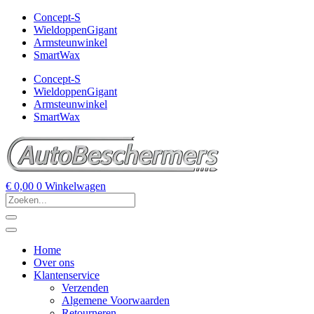
Concept-S
WieldoppenGigant
Armsteunwinkel
SmartWax
Concept-S
WieldoppenGigant
Armsteunwinkel
SmartWax
€
0,00
0
Winkelwagen
Home
Over ons
Klantenservice
Verzenden
Algemene Voorwaarden
Retourneren