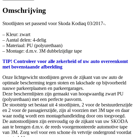
Omschrijving
Stootlijsten set passend voor Skoda Kodiaq 03/2017-.
– Kleur: zwart
– Aantal delen: 4-delig
– Materiaal: PU (polyurethaan)
– Montage: d.m.v. 3M dubbelzijdige tape
TIP! Controleer voor alle zekerheid of uw auto overeenkomt
met bovenstaande afbeelding
Onze lichtgewicht stootlijsten geven de zijkant van uw auto de
optimale bescherming tegen stoten en lakschade op bijvoorbeeld
nauwe parkeerplaatsen en parkeergarages.
Deze beschermlijsten zijn gemaakt van hoogwaardig zwart PU
(polyurethaan) met een perfecte pasvorm.
De stootstrip set bestaat uit 4 stootlijsten, 2 voor de bestuurderszijde
en 2 voor de passagierszijde, zijn al voorzien met 3M tape en daar
waar nodig wordt een montagehandleiding door ons toegvoegd.
De autostootlijsten zijn eenvoudig op de zijkant van uw SKODA
aan te brengen d.m.v. de reeds voorgemonteerde automotive tape
van 3M. Zorg wel voor een schone én vetvrije ondergrond voordat