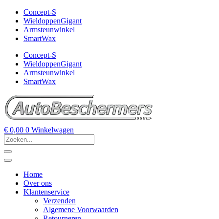
Concept-S
WieldoppenGigant
Armsteunwinkel
SmartWax
Concept-S
WieldoppenGigant
Armsteunwinkel
SmartWax
€
0,00
0
Winkelwagen
Home
Over ons
Klantenservice
Verzenden
Algemene Voorwaarden
Retourneren