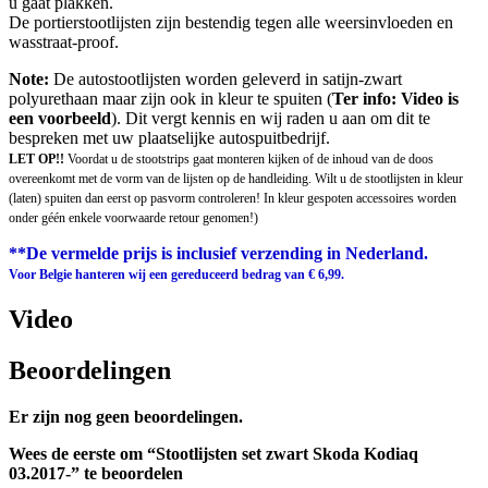
u gaat plakken.
De portierstootlijsten zijn bestendig tegen alle weersinvloeden en
wasstraat-proof.
Note:
De autostootlijsten worden geleverd in satijn-zwart
polyurethaan maar zijn ook in kleur te spuiten (
Ter info: Video is
een voorbeeld
). Dit vergt kennis en wij raden u aan om dit te
bespreken met uw plaatselijke autospuitbedrijf.
LET OP!!
Voordat u de stootstrips gaat monteren kijken of de inhoud van de doos
overeenkomt met de vorm van de lijsten op de handleiding. Wilt u de stootlijsten in kleur
(laten) spuiten dan eerst op pasvorm controleren! In kleur gespoten accessoires worden
onder géén enkele voorwaarde retour genomen!)
**De vermelde prijs is inclusief verzending in Nederland.
Voor Belgie hanteren wij een gereduceerd bedrag van € 6,99.
Video
Beoordelingen
Er zijn nog geen beoordelingen.
Wees de eerste om “Stootlijsten set zwart Skoda Kodiaq
03.2017-” te beoordelen