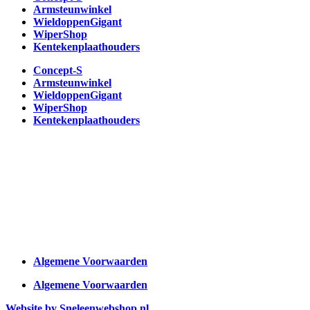
Armsteunwinkel
WieldoppenGigant
WiperShop
Kentekenplaathouders
Concept-S
Armsteunwinkel
WieldoppenGigant
WiperShop
Kentekenplaathouders
Algemene Voorwaarden
Algemene Voorwaarden
Website by Sneleenwebshop.nl