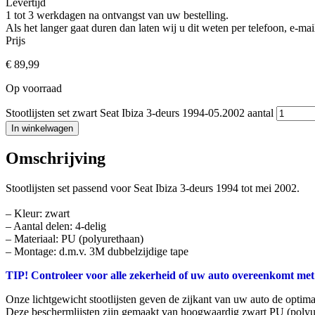
Levertijd
1 tot 3 werkdagen na ontvangst van uw bestelling.
Als het langer gaat duren dan laten wij u dit weten per telefoon, e-
Prijs
€
89,99
Op voorraad
Stootlijsten set zwart Seat Ibiza 3-deurs 1994-05.2002 aantal
In winkelwagen
Omschrijving
Stootlijsten set passend voor Seat Ibiza 3-deurs 1994 tot mei 2002.
– Kleur: zwart
– Aantal delen: 4-delig
– Materiaal: PU (polyurethaan)
– Montage: d.m.v. 3M dubbelzijdige tape
TIP! Controleer voor alle zekerheid of uw auto overeenkomt met
Onze lichtgewicht stootlijsten geven de zijkant van uw auto de optim
Deze beschermlijsten zijn gemaakt van hoogwaardig zwart PU (polyu