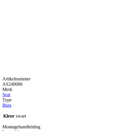
Artikelnummer
AS240006
Merk
Seat
Type
Ibiza
Kleur
zwart
Montagehandleiding