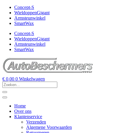
Concept-S
WieldoppenGigant
Armsteunwinkel
SmartWax
Concept-S
WieldoppenGigant
Armsteunwinkel
SmartWax
€
0,00
0
Winkelwagen
Home
Over ons
Klantenservice
Verzenden
Algemene Voorwaarden
Retourneren