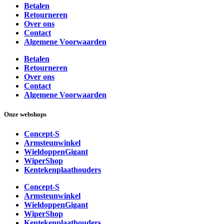
Betalen
Retourneren
Over ons
Contact
Algemene Voorwaarden
Betalen
Retourneren
Over ons
Contact
Algemene Voorwaarden
Onze webshops
Concept-S
Armsteunwinkel
WieldoppenGigant
WiperShop
Kentekenplaathouders
Concept-S
Armsteunwinkel
WieldoppenGigant
WiperShop
Kentekenplaathouders