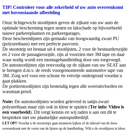
TIP! Controleer voor alle zekerheid of uw auto overeenkomt
met bovenstaande afbeelding
Onze lichtgewicht stootlijsten geven de zijkant van uw auto de
optimale bescherming tegen stoten en lakschade op bijvoorbeeld
nauwe parkeerplaatsen en parkeergarages.
Deze beschermlijsten zijn gemaakt van hoogwaardig zwart PU
(polyurethaan) met een perfecte pasvorm.
De stootstrip set bestaat uit 4 stootlijsten, 2 voor de bestuurderszijde
en 2 voor de passagierszijde, zijn al voorzien met 3M tape en daar
waar nodig wordt een montagehandleiding door ons toegvoegd.
De autostootlijsten zijn eenvoudig op de zijkant van uw SEAT aan
te brengen d.m.v. de reeds voorgemonteerde automotive tape van
3M. Zorg wel voor een schone én vetvrije ondergrond voordat u
gaat plakken.
De portierstootlijsten zijn bestendig tegen alle weersinvloeden en
wasstraat-proof.
Note:
De autostootlijsten worden geleverd in satijn-zwart
polyurethaan maar zijn ook in kleur te spuiten (
Ter info: Video is
een voorbeeld
). Dit vergt kennis en wij raden u aan om dit te
bespreken met uw plaatselijke autospuitbedrijf.
LET OP!!
Voordat u de stootstrips gaat monteren kijken of de inhoud van de doos
overeenkomt met de vorm van de lijsten op de handleiding. Wilt u de stootlijsten in kleur