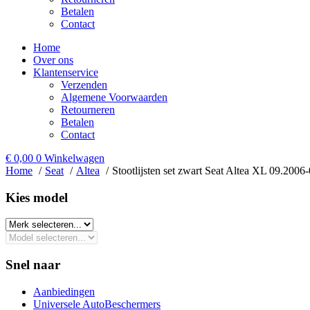
Betalen
Contact
Home
Over ons
Klantenservice
Verzenden
Algemene Voorwaarden
Retourneren
Betalen
Contact
€
0,00
0
Winkelwagen
Home
Seat
Altea
Stootlijsten set zwart Seat Altea XL 09.2006
Kies model​
Snel naar
Aanbiedingen
Universele AutoBeschermers