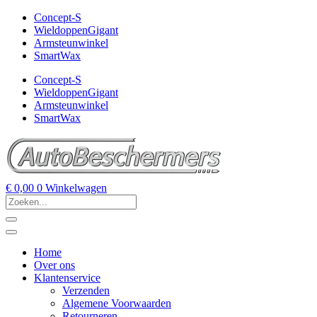
Concept-S
WieldoppenGigant
Armsteunwinkel
SmartWax
Concept-S
WieldoppenGigant
Armsteunwinkel
SmartWax
€
0,00
0
Winkelwagen
Home
Over ons
Klantenservice
Verzenden
Algemene Voorwaarden
Retourneren