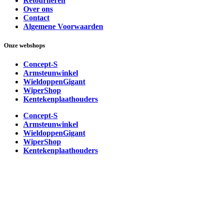
Retourneren
Over ons
Contact
Algemene Voorwaarden
Onze webshops
Concept-S
Armsteunwinkel
WieldoppenGigant
WiperShop
Kentekenplaathouders
Concept-S
Armsteunwinkel
WieldoppenGigant
WiperShop
Kentekenplaathouders