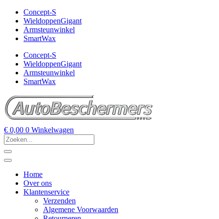
Concept-S
WieldoppenGigant
Armsteunwinkel
SmartWax
Concept-S
WieldoppenGigant
Armsteunwinkel
SmartWax
€
0,00
0
Winkelwagen
Home
Over ons
Klantenservice
Verzenden
Algemene Voorwaarden
Retourneren