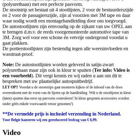
(polyurethaan) met een perfecte pasvorm.
De stootstrip set bestaat uit 4 stootlijsten, 2 voor de bestuurderszijde
en 2 voor de passagierszijde, zijn al voorzien met 3M tape en daar
waar nodig wordt een montagehandleiding door ons toegvoegd.
De autostootlijsten zijn eenvoudig op de zijkant van uw OPEL aan
te brengen d.m.v. de reeds voorgemonteerde automotive tape van
3M. Zorg wel voor een schone én vetvrije ondergrond voordat u
gaat plakken.
De portierstootlijsten zijn bestendig tegen alle weersinvloeden en
wasstraat-proof.
Note:
De autostootlijsten worden geleverd in satijn-zwart
polyurethaan maar zijn ook in kleur te spuiten (
Ter info: Video is
een voorbeeld
). Dit vergt kennis en wij raden u aan om dit te
bespreken met uw plaatselijke autospuitbedrijf.
LET OP!!
Voordat u de stootstrips gaat monteren kijken of de inhoud van de doos
overeenkomt met de vorm van de lijsten op de handleiding. Wilt u de stootlijsten in kleur
(laten) spuiten dan eerst op pasvorm controleren! In kleur gespoten accessoires worden
onder géén enkele voorwaarde retour genomen!)
**De vermelde prijs is inclusief verzending in Nederland.
Voor Belgie hanteren wij een gereduceerd bedrag van € 6,99.
Video