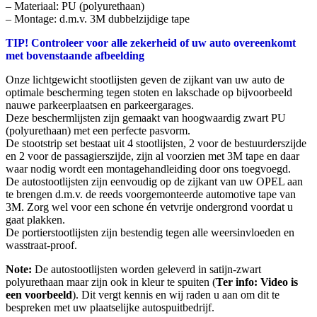
– Materiaal: PU (polyurethaan)
– Montage: d.m.v. 3M dubbelzijdige tape
TIP! Controleer voor alle zekerheid of uw auto overeenkomt
met bovenstaande afbeelding
Onze lichtgewicht stootlijsten geven de zijkant van uw auto de
optimale bescherming tegen stoten en lakschade op bijvoorbeeld
nauwe parkeerplaatsen en parkeergarages.
Deze beschermlijsten zijn gemaakt van hoogwaardig zwart PU
(polyurethaan) met een perfecte pasvorm.
De stootstrip set bestaat uit 4 stootlijsten, 2 voor de bestuurderszijde
en 2 voor de passagierszijde, zijn al voorzien met 3M tape en daar
waar nodig wordt een montagehandleiding door ons toegvoegd.
De autostootlijsten zijn eenvoudig op de zijkant van uw OPEL aan
te brengen d.m.v. de reeds voorgemonteerde automotive tape van
3M. Zorg wel voor een schone én vetvrije ondergrond voordat u
gaat plakken.
De portierstootlijsten zijn bestendig tegen alle weersinvloeden en
wasstraat-proof.
Note:
De autostootlijsten worden geleverd in satijn-zwart
polyurethaan maar zijn ook in kleur te spuiten (
Ter info: Video is
een voorbeeld
). Dit vergt kennis en wij raden u aan om dit te
bespreken met uw plaatselijke autospuitbedrijf.