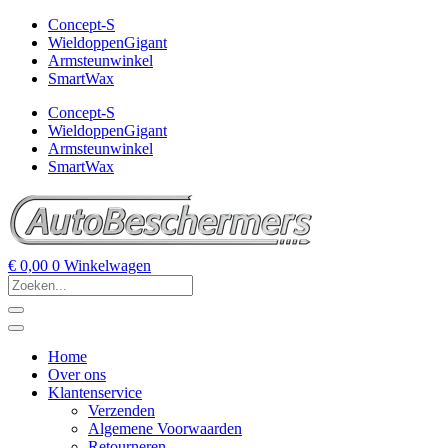
Concept-S
WieldoppenGigant
Armsteunwinkel
SmartWax
Concept-S
WieldoppenGigant
Armsteunwinkel
SmartWax
€
0,00
0
Winkelwagen
Home
Over ons
Klantenservice
Verzenden
Algemene Voorwaarden
Retourneren