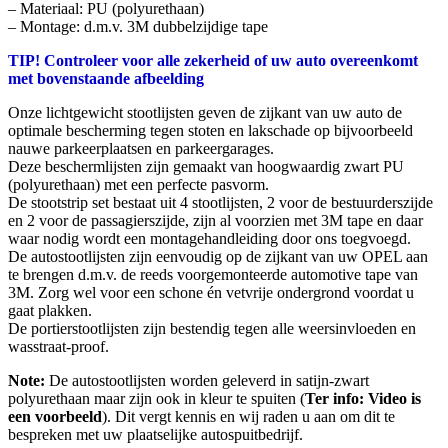
– Materiaal: PU (polyurethaan)
– Montage: d.m.v. 3M dubbelzijdige tape
TIP! Controleer voor alle zekerheid of uw auto overeenkomt
met bovenstaande afbeelding
Onze lichtgewicht stootlijsten geven de zijkant van uw auto de
optimale bescherming tegen stoten en lakschade op bijvoorbeeld
nauwe parkeerplaatsen en parkeergarages.
Deze beschermlijsten zijn gemaakt van hoogwaardig zwart PU
(polyurethaan) met een perfecte pasvorm.
De stootstrip set bestaat uit 4 stootlijsten, 2 voor de bestuurderszijde
en 2 voor de passagierszijde, zijn al voorzien met 3M tape en daar
waar nodig wordt een montagehandleiding door ons toegvoegd.
De autostootlijsten zijn eenvoudig op de zijkant van uw OPEL aan
te brengen d.m.v. de reeds voorgemonteerde automotive tape van
3M. Zorg wel voor een schone én vetvrije ondergrond voordat u
gaat plakken.
De portierstootlijsten zijn bestendig tegen alle weersinvloeden en
wasstraat-proof.
Note:
De autostootlijsten worden geleverd in satijn-zwart
polyurethaan maar zijn ook in kleur te spuiten (
Ter info: Video is
een voorbeeld
). Dit vergt kennis en wij raden u aan om dit te
bespreken met uw plaatselijke autospuitbedrijf.