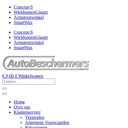
Concept-S
WieldoppenGigant
Armsteunwinkel
SmartWax
Concept-S
WieldoppenGigant
Armsteunwinkel
SmartWax
€
0,00
0
Winkelwagen
Home
Over ons
Klantenservice
Verzenden
Algemene Voorwaarden
Retourneren