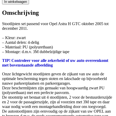
In winkelwagen
Omschrijving
Stootlijsten set passend voor Opel Astra H GTC oktober 2005 tot
december 2011.
– Kleur: zwart
– Aantal delen: 4-delig
– Materiaal: PU (polyurethaan)
– Montage: d.m.v. 3M dubbelzijdige tape
TIP! Controleer voor alle zekerheid of uw auto overeenkomt
met bovenstaande afbeelding
Onze lichtgewicht stootlijsten geven de zijkant van uw auto de
optimale bescherming tegen stoten en lakschade op bijvoorbeeld
nauwe parkeerplaatsen en parkeergarages.
Deze beschermlijsten zijn gemaakt van hoogwaardig zwart PU
(polyurethaan) met een perfecte pasvorm.
De stootstrip set bestaat uit 4 stootlijsten, 2 voor de bestuurderszijde
en 2 voor de passagierszijde, zijn al voorzien met 3M tape en daar
waar nodig wordt een montagehandleiding door ons toegvoegd.
De autostootlijsten zijn eenvoudig op de zijkant van uw OPEL aan
te brengen d.m.v. de reeds voorgemonteerde automotive tape van