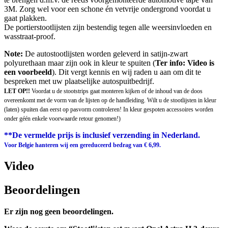
3M. Zorg wel voor een schone én vetvrije ondergrond voordat u
gaat plakken.
De portierstootlijsten zijn bestendig tegen alle weersinvloeden en
wasstraat-proof.
Note:
De autostootlijsten worden geleverd in satijn-zwart
polyurethaan maar zijn ook in kleur te spuiten (
Ter info: Video is
een voorbeeld
). Dit vergt kennis en wij raden u aan om dit te
bespreken met uw plaatselijke autospuitbedrijf.
LET OP!!
Voordat u de stootstrips gaat monteren kijken of de inhoud van de doos
overeenkomt met de vorm van de lijsten op de handleiding. Wilt u de stootlijsten in kleur
(laten) spuiten dan eerst op pasvorm controleren! In kleur gespoten accessoires worden
onder géén enkele voorwaarde retour genomen!)
**De vermelde prijs is inclusief verzending in Nederland.
Voor Belgie hanteren wij een gereduceerd bedrag van € 6,99.
Video
Beoordelingen
Er zijn nog geen beoordelingen.