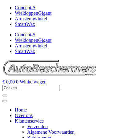
Concept-S
WieldoppenGigant
Armsteunwinkel
SmartWax
Concept-S
WieldoppenGigant
Armsteunwinkel
SmartWax
€
0,00
0
Winkelwagen
Home
Over ons
Klantenservice
Verzenden
Algemene Voorwaarden
Retourneren