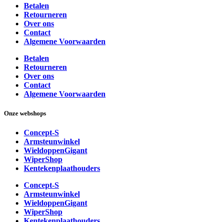
Betalen
Retourneren
Over ons
Contact
Algemene Voorwaarden
Betalen
Retourneren
Over ons
Contact
Algemene Voorwaarden
Onze webshops
Concept-S
Armsteunwinkel
WieldoppenGigant
WiperShop
Kentekenplaathouders
Concept-S
Armsteunwinkel
WieldoppenGigant
WiperShop
Kentekenplaathouders