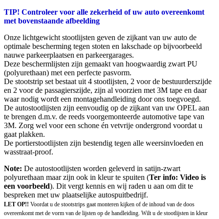
TIP! Controleer voor alle zekerheid of uw auto overeenkomt
met bovenstaande afbeelding
Onze lichtgewicht stootlijsten geven de zijkant van uw auto de
optimale bescherming tegen stoten en lakschade op bijvoorbeeld
nauwe parkeerplaatsen en parkeergarages.
Deze beschermlijsten zijn gemaakt van hoogwaardig zwart PU
(polyurethaan) met een perfecte pasvorm.
De stootstrip set bestaat uit 4 stootlijsten, 2 voor de bestuurderszijde
en 2 voor de passagierszijde, zijn al voorzien met 3M tape en daar
waar nodig wordt een montagehandleiding door ons toegvoegd.
De autostootlijsten zijn eenvoudig op de zijkant van uw OPEL aan
te brengen d.m.v. de reeds voorgemonteerde automotive tape van
3M. Zorg wel voor een schone én vetvrije ondergrond voordat u
gaat plakken.
De portierstootlijsten zijn bestendig tegen alle weersinvloeden en
wasstraat-proof.
Note:
De autostootlijsten worden geleverd in satijn-zwart
polyurethaan maar zijn ook in kleur te spuiten (
Ter info: Video is
een voorbeeld
). Dit vergt kennis en wij raden u aan om dit te
bespreken met uw plaatselijke autospuitbedrijf.
LET OP!!
Voordat u de stootstrips gaat monteren kijken of de inhoud van de doos
overeenkomt met de vorm van de lijsten op de handleiding. Wilt u de stootlijsten in kleur