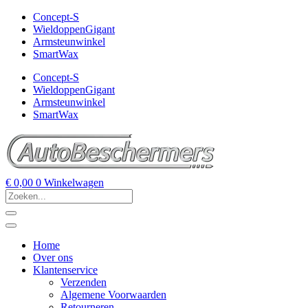
Concept-S
WieldoppenGigant
Armsteunwinkel
SmartWax
Concept-S
WieldoppenGigant
Armsteunwinkel
SmartWax
€
0,00
0
Winkelwagen
Home
Over ons
Klantenservice
Verzenden
Algemene Voorwaarden
Retourneren