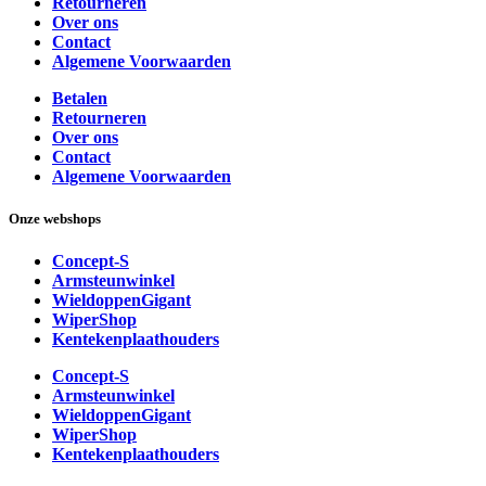
Retourneren
Over ons
Contact
Algemene Voorwaarden
Betalen
Retourneren
Over ons
Contact
Algemene Voorwaarden
Onze webshops
Concept-S
Armsteunwinkel
WieldoppenGigant
WiperShop
Kentekenplaathouders
Concept-S
Armsteunwinkel
WieldoppenGigant
WiperShop
Kentekenplaathouders