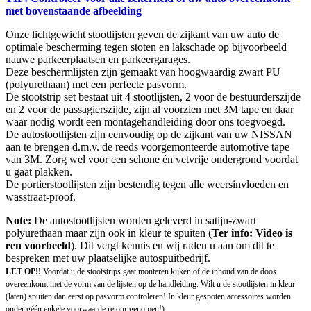
met bovenstaande afbeelding
Onze lichtgewicht stootlijsten geven de zijkant van uw auto de
optimale bescherming tegen stoten en lakschade op bijvoorbeeld
nauwe parkeerplaatsen en parkeergarages.
Deze beschermlijsten zijn gemaakt van hoogwaardig zwart PU
(polyurethaan) met een perfecte pasvorm.
De stootstrip set bestaat uit 4 stootlijsten, 2 voor de bestuurderszijde
en 2 voor de passagierszijde, zijn al voorzien met 3M tape en daar
waar nodig wordt een montagehandleiding door ons toegvoegd.
De autostootlijsten zijn eenvoudig op de zijkant van uw NISSAN
aan te brengen d.m.v. de reeds voorgemonteerde automotive tape
van 3M. Zorg wel voor een schone én vetvrije ondergrond voordat
u gaat plakken.
De portierstootlijsten zijn bestendig tegen alle weersinvloeden en
wasstraat-proof.
Note:
De autostootlijsten worden geleverd in satijn-zwart
polyurethaan maar zijn ook in kleur te spuiten (
Ter info: Video is
een voorbeeld
). Dit vergt kennis en wij raden u aan om dit te
bespreken met uw plaatselijke autospuitbedrijf.
LET OP!!
Voordat u de stootstrips gaat monteren kijken of de inhoud van de doos
overeenkomt met de vorm van de lijsten op de handleiding. Wilt u de stootlijsten in kleur
(laten) spuiten dan eerst op pasvorm controleren! In kleur gespoten accessoires worden
onder géén enkele voorwaarde retour genomen!)