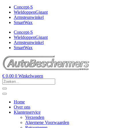
Concept-S
WieldoppenGigant
Armsteunwinkel
SmartWax
Concept-S
WieldoppenGigant
Armsteunwinkel
SmartWax
€
0,00
0
Winkelwagen
Home
Over ons
Klantenservice
Verzenden
Algemene Voorwaarden
Retourneren