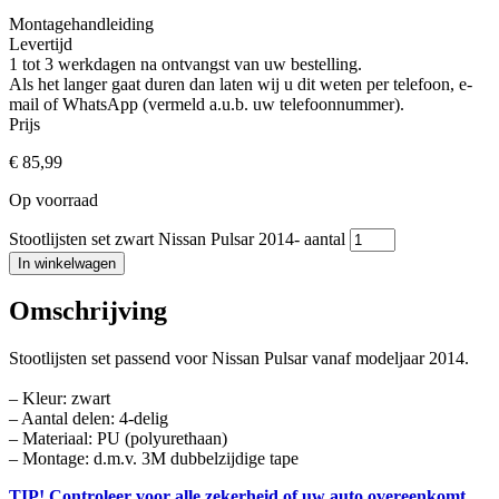
Montagehandleiding
Levertijd
1 tot 3 werkdagen na ontvangst van uw bestelling.
Als het langer gaat duren dan laten wij u dit weten per telefoon, e-
mail of WhatsApp (vermeld a.u.b. uw telefoonnummer).
Prijs
€
85,99
Op voorraad
Stootlijsten set zwart Nissan Pulsar 2014- aantal
In winkelwagen
Omschrijving
Stootlijsten set passend voor Nissan Pulsar vanaf modeljaar 2014.
– Kleur: zwart
– Aantal delen: 4-delig
– Materiaal: PU (polyurethaan)
– Montage: d.m.v. 3M dubbelzijdige tape
TIP! Controleer voor alle zekerheid of uw auto overeenkomt