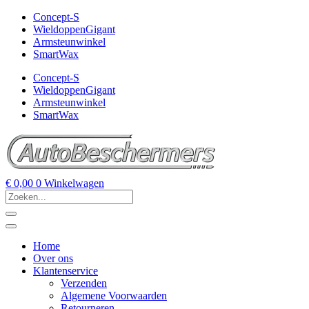
Concept-S
WieldoppenGigant
Armsteunwinkel
SmartWax
Concept-S
WieldoppenGigant
Armsteunwinkel
SmartWax
€
0,00
0
Winkelwagen
Home
Over ons
Klantenservice
Verzenden
Algemene Voorwaarden
Retourneren