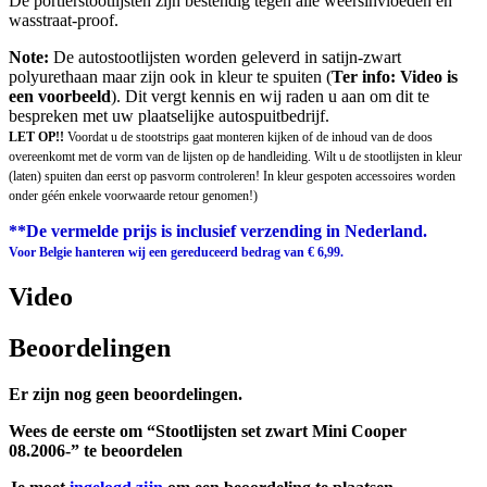
De portierstootlijsten zijn bestendig tegen alle weersinvloeden en
wasstraat-proof.
Note:
De autostootlijsten worden geleverd in satijn-zwart
polyurethaan maar zijn ook in kleur te spuiten (
Ter info: Video is
een voorbeeld
). Dit vergt kennis en wij raden u aan om dit te
bespreken met uw plaatselijke autospuitbedrijf.
LET OP!!
Voordat u de stootstrips gaat monteren kijken of de inhoud van de doos
overeenkomt met de vorm van de lijsten op de handleiding. Wilt u de stootlijsten in kleur
(laten) spuiten dan eerst op pasvorm controleren! In kleur gespoten accessoires worden
onder géén enkele voorwaarde retour genomen!)
**De vermelde prijs is inclusief verzending in Nederland.
Voor Belgie hanteren wij een gereduceerd bedrag van € 6,99.
Video
Beoordelingen
Er zijn nog geen beoordelingen.
Wees de eerste om “Stootlijsten set zwart Mini Cooper
08.2006-” te beoordelen