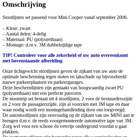
Omschrijving
Stootlijsten set passend voor Mini Cooper vanaf september 2006.
– Kleur: zwart
– Aantal delen: 4-delig
– Materiaal: PU (polyurethaan)
– Montage: d.m.v. 3M dubbelzijdige tape
TIP! Controleer voor alle zekerheid of uw auto overeenkomt
met bovenstaande afbeelding
Onze lichtgewicht stootlijsten geven de zijkant van uw auto de
optimale bescherming tegen stoten en lakschade op bijvoorbeeld
nauwe parkeerplaatsen en parkeergarages.
Deze beschermlijsten zijn gemaakt van hoogwaardig zwart PU
(polyurethaan) met een perfecte pasvorm.
De stootstrip set bestaat uit 4 stootlijsten, 2 voor de bestuurderszijde
en 2 voor de passagierszijde, zijn al voorzien met 3M tape en daar
waar nodig wordt een montagehandleiding door ons toegvoegd.
De autostootlijsten zijn eenvoudig op de zijkant van uw MINI aan te
brengen d.m.v. de reeds voorgemonteerde automotive tape van 3M.
Zorg wel voor een schone én vetvrije ondergrond voordat u gaat
plakken.