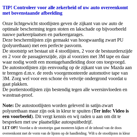
TIP! Controleer voor alle zekerheid of uw auto overeenkomt
met bovenstaande afbeelding
Onze lichtgewicht stootlijsten geven de zijkant van uw auto de
optimale bescherming tegen stoten en lakschade op bijvoorbeeld
nauwe parkeerplaatsen en parkeergarages.
Deze beschermlijsten zijn gemaakt van hoogwaardig zwart PU
(polyurethaan) met een perfecte pasvorm.
De stootstrip set bestaat uit 4 stootlijsten, 2 voor de bestuurderszijde
en 2 voor de passagierszijde, zijn al voorzien met 3M tape en daar
waar nodig wordt een montagehandleiding door ons toegvoegd.
De autostootlijsten zijn eenvoudig op de zijkant van uw Mazda aan
te brengen d.m.v. de reeds voorgemonteerde automotive tape van
3M. Zorg wel voor een schone én vetvrije ondergrond voordat u
gaat plakken.
De portierstootlijsten zijn bestendig tegen alle weersinvloeden en
wasstraat-proof.
Note:
De autostootlijsten worden geleverd in satijn-zwart
polyurethaan maar zijn ook in kleur te spuiten (
Ter info: Video is
een voorbeeld
). Dit vergt kennis en wij raden u aan om dit te
bespreken met uw plaatselijke autospuitbedrijf.
LET OP!!
Voordat u de stootstrips gaat monteren kijken of de inhoud van de doos
overeenkomt met de vorm van de lijsten op de handleiding. Wilt u de stootlijsten in kleur