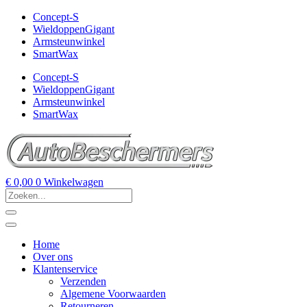
Concept-S
WieldoppenGigant
Armsteunwinkel
SmartWax
Concept-S
WieldoppenGigant
Armsteunwinkel
SmartWax
€
0,00
0
Winkelwagen
Home
Over ons
Klantenservice
Verzenden
Algemene Voorwaarden
Retourneren