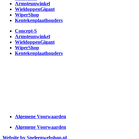
Armsteunwinkel
WieldoppenGigant
WiperShop
Kentekenplaathouders
Concept-S
Armsteunwinkel
WieldoppenGigant
WiperShop
Kentekenplaathouders
Algemene Voorwaarden
Algemene Voorwaarden
Website by Sneleenwebshop.nl