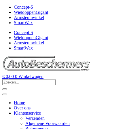
Concept-S
WieldoppenGigant
Armsteunwinkel
SmartWax
Concept-S
WieldoppenGigant
Armsteunwinkel
SmartWax
€
0,00
0
Winkelwagen
Home
Over ons
Klantenservice
Verzenden
Algemene Voorwaarden
Retourneren