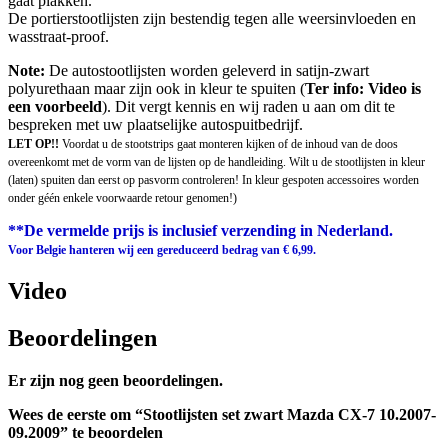
gaat plakken.
De portierstootlijsten zijn bestendig tegen alle weersinvloeden en
wasstraat-proof.
Note:
De autostootlijsten worden geleverd in satijn-zwart
polyurethaan maar zijn ook in kleur te spuiten (
Ter info: Video is
een voorbeeld
). Dit vergt kennis en wij raden u aan om dit te
bespreken met uw plaatselijke autospuitbedrijf.
LET OP!!
Voordat u de stootstrips gaat monteren kijken of de inhoud van de doos
overeenkomt met de vorm van de lijsten op de handleiding. Wilt u de stootlijsten in kleur
(laten) spuiten dan eerst op pasvorm controleren! In kleur gespoten accessoires worden
onder géén enkele voorwaarde retour genomen!)
**De vermelde prijs is inclusief verzending in Nederland.
Voor Belgie hanteren wij een gereduceerd bedrag van € 6,99.
Video
Beoordelingen
Er zijn nog geen beoordelingen.
Wees de eerste om “Stootlijsten set zwart Mazda CX-7 10.2007-
09.2009” te beoordelen