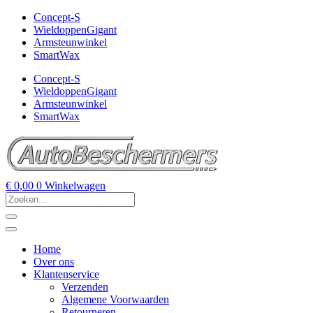
Concept-S
WieldoppenGigant
Armsteunwinkel
SmartWax
Concept-S
WieldoppenGigant
Armsteunwinkel
SmartWax
€
0,00
0
Winkelwagen
Home
Over ons
Klantenservice
Verzenden
Algemene Voorwaarden
Retourneren