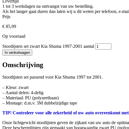
Levertijd
1 tot 3 werkdagen na ontvangst van uw bestelling.
Als het langer gaat duren dan laten wij u dit weten per telefoon, e-
Prijs
€
85,99
Op voorraad
Stootlijsten set zwart Kia Shuma 1997-2001 aantal
In winkelwagen
Omschrijving
Stootlijsten set passend voor Kia Shuma 1997 tot 2001.
– Kleur: zwart
– Aantal delen: 4-delig
– Materiaal: PU (polyurethaan)
– Montage: d.m.v. 3M dubbelzijdige tape
TIP! Controleer voor alle zekerheid of uw auto overeenkomt met
Onze lichtgewicht stootlijsten geven de zijkant van uw auto de optim
Deze beschermlijsten zijn gemaakt van hoogwaardig zwart PU (polyu